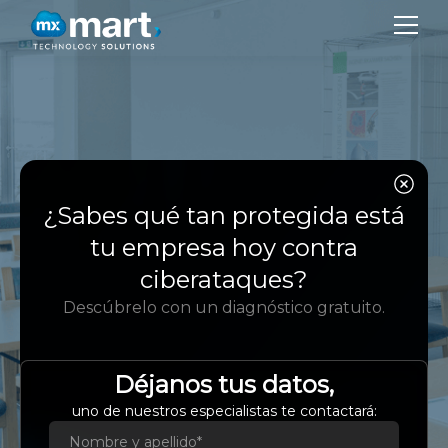
EM
Caso de
SER
Estudio
¿Sabes qué tan protegida está
SO
tu empresa hoy contra
BL
ciberataques?
Arquitectura de alta
Descúbrelo con un diagnóstico gratuito.
CO
disponibilidad para
LMS
IDI
Déjanos tus datos,
CRESON
Es
uno de nuestros especialistas te contactará:
Eng