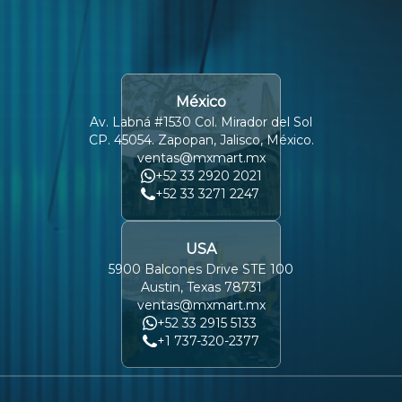
México
Av. Labná #1530 Col. Mirador del Sol
CP. 45054. Zapopan, Jalisco, México.
ventas@mxmart.mx
+52 33 2920 2021
+52 33 3271 2247
USA
5900 Balcones Drive STE 100
Austin, Texas 78731
ventas@mxmart.mx
+52 33 2915 5133
+1 737-320-2377