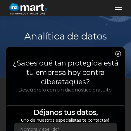
Analítica de datos
EM
SER
Generación de información a partir de los datos
¿Sabes qué tan protegida está
SO
7
tu empresa hoy contra
BL
ciberataques?
Descúbrelo con un diagnóstico gratuito.
CO
Analítica de datos
IDI
Analizar todos sus datos (en tiempo real,
Déjanos tus datos,
históricos, no estructurados, estructurados,
Es
uno de nuestros especialistas te contactará:
cualitativos) para identificar patrones y generar
Eng
conocimientos para informar y, en algunos casos,