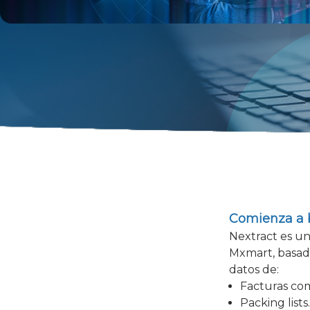
Comienza a b
Nextract es u
Mxmart, basada
datos de:
Facturas com
Packing lists.