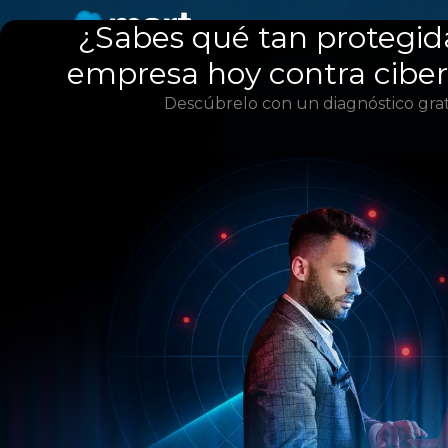
¿Sabes qué tan protegid
empresa hoy contra cibe
Descúbrelo con un diagnóstico grat
Automatiza la cap
documentos de Co
con Nextract
Reduce errores y aceler
involucran la captura de dat