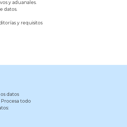
ivos y aduanales.
e datos.
itorías y requisitos
 los datos
. Procesa todo
tos: