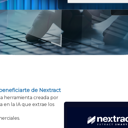
eneficiarte de Nextract
na herramienta creada por
 en la IA que extrae los
erciales.