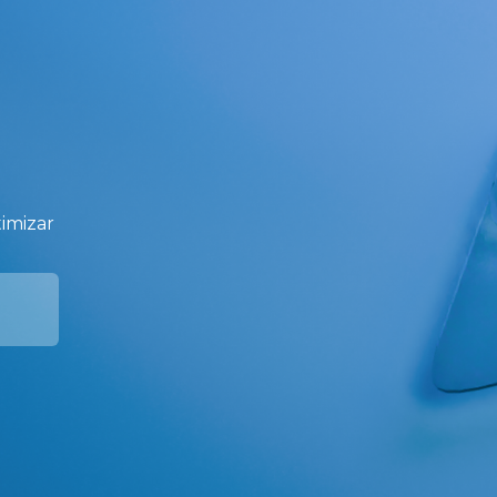
l
imizar