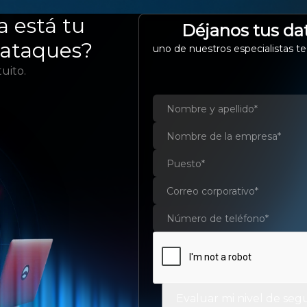
EMPRESA
SERVICIOS Y SOLUCIONES
a está tu
SOP
Déjanos tus da
rataques?
uno de nuestros especialistas te
uito.
tura de datos en
mercio Exterior
a tus operaciones que
os de manera manual.
Evaluar mi nivel de seg