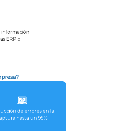
a información
mas ERP o
mpresa?
ucción de errores en la
aptura hasta un 95%