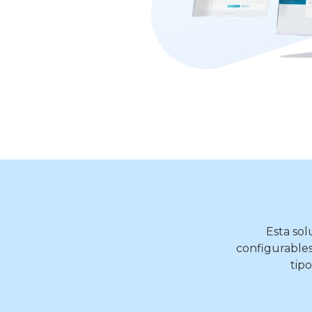
Esta solu
configurables
tip