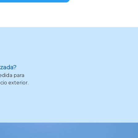
izada?
edida para
io exterior.