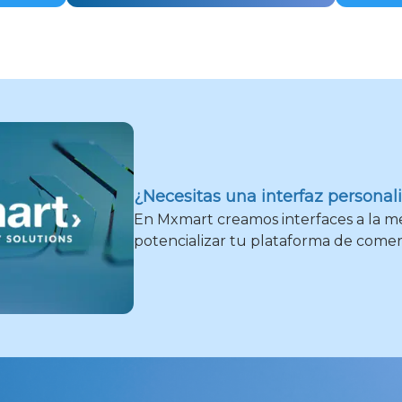
¿Necesitas una interfaz personal
En Mxmart creamos interfaces a la m
potencializar tu plataforma de comerc