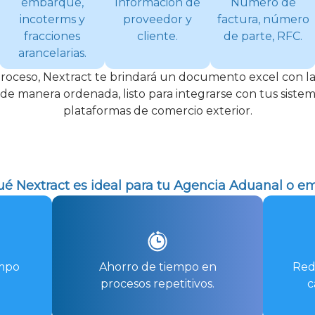
embarque,
Información de
Número de
incoterms y
proveedor y
factura, número
fracciones
cliente.
de parte, RFC.
arancelarias.
 proceso, Nextract te brindará un documento excel con l
 de manera ordenada, listo para integrarse con tus siste
plataformas de comercio exterior.
ué Nextract es ideal para tu Agencia Aduanal o e
empo
Ahorro de tiempo en
Red
procesos repetitivos.
c