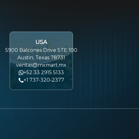
USA
5900 Balcones Drive STE 100
Austin, Texas 78731
ventas@mxmart.mx
+52 33 2915 5133
+1 737-320-2377