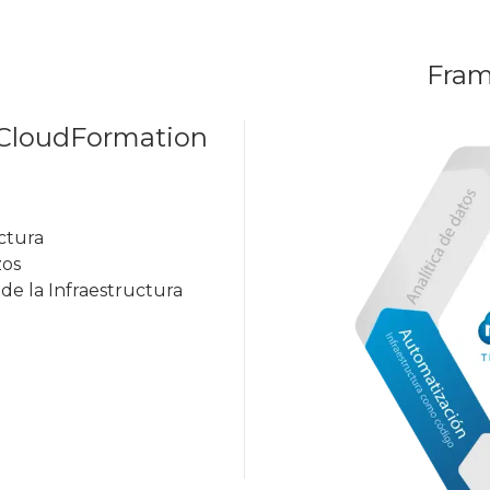
Fram
S CloudFormation
ctura
zos
de la Infraestructura