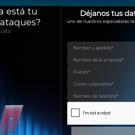
EMPRESA
SERVICIOS Y SOLUCIONES
a está tu
SOP
Déjanos tus da
rataques?
uno de nuestros especialistas te
uito.
WS CloudFormati
Administre de manera centralizada sus recursos
Evaluar mi nivel de seg