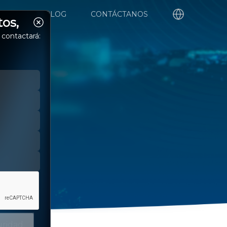
ORTE
BLOG
CONTÁCTANOS
tos,
 contactará:
on
uridad