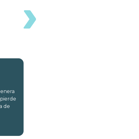
genera
 pierde
ta de