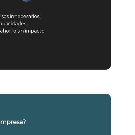
rsos innecesarios.
apacidades.
horro sin impacto
 empresa?