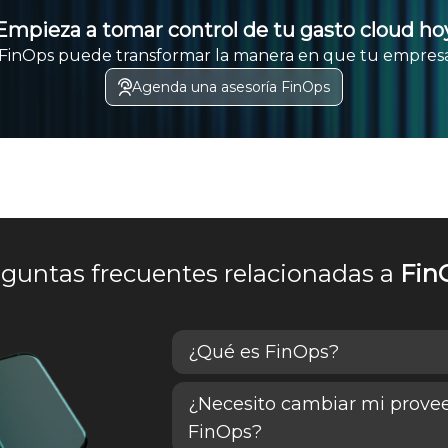
Empieza a tomar control de tu gasto cloud ho
inOps puede transformar la manera en que tu empre
Agenda una asesoría FinOps
guntas frecuentes relacionadas a
Fin
¿Qué es FinOps?
¿Necesito cambiar mi prove
FinOps (Financial Operations) es 
FinOps?
empresas gestionar, optimizar y 