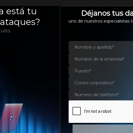
EMPRESA
SERVICIOS Y SOLUCIONES
a está tu
SOP
Déjanos tus da
rataques?
uno de nuestros especialistas t
uito.
cloud no debería ser una 
la y optimiza tu gasto en la nube con 
Evaluar mi nivel de se