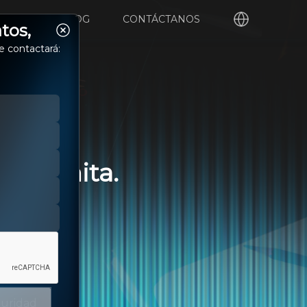
ORTE
BLOG
CONTÁCTANOS
tos,
e contactará:
incógnita.
FinOps.
guridad