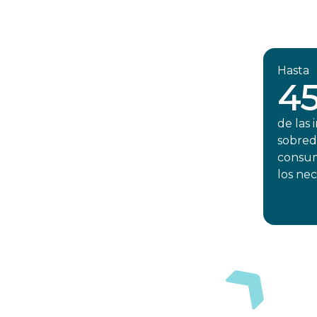
Hasta
4
de las 
sobred
consum
los nec