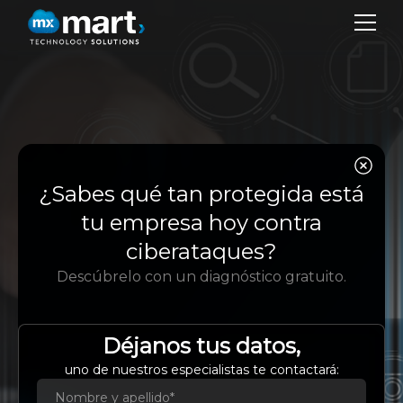
EM
SER
Mantén tu tecnología funcionando
¿Sabes qué tan protegida está
SO
eficientemente
tu empresa hoy contra
con nuestros servicios
BL
ciberataques?
administrados.
Descúbrelo con un diagnóstico gratuito.
CO
IDI
Déjanos tus datos,
Es
uno de nuestros especialistas te contactará:
Eng