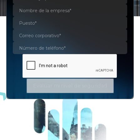
En Mxmart nos convertimos en tu
equipo extendido de TI, para que
tu empresa pueda enfocarse en
crecer, innovar y competir
Nuestros servicios administrados están diseñados
para operar, optimizar y gestionar tus recursos
tecnológicos
de forma continua, asegurando que
tus ambientes tecnológicos trabajen siempre con
Evaluar mi nivel de seguridad
máxima eficiencia y seguridad.