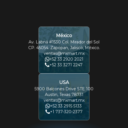
México
Av. Labná #1530 Col. Mirador del Sol
CP. 45054. Zapopan, Jalisco, México.
ventas@mxmart.mx
+52 33 2920 2021
+52 33 3271 2247
USA
5900 Balcones Drive STE 100
Austin, Texas 78731
ventas@mxmart.mx
+52 33 2915 5133
+1 737-320-2377